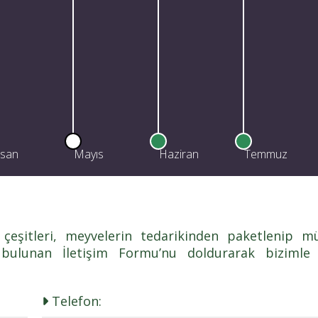
isan
Mayıs
Haziran
Temmuz
eşitleri, meyvelerin tedarikinden paketlenip mü
a bulunan İletişim Formu’nu doldurarak bizimle 
Telefon: