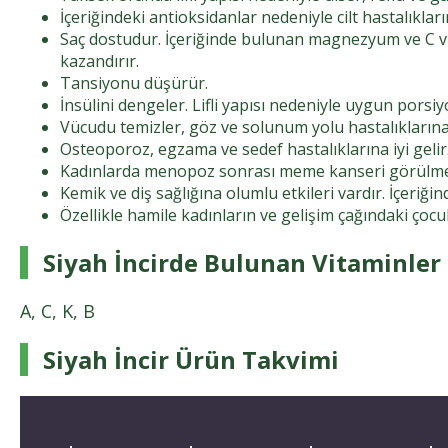
İçeriğindeki antioksidanlar nedeniyle cilt hastalıkların
Saç dostudur. İçeriğinde bulunan magnezyum ve C vit
kazandırır.
Tansiyonu düşürür.
İnsülini dengeler. Lifli yapısı nedeniyle uygun porsiy
Vücudu temizler, göz ve solunum yolu hastalıklarına
Osteoporoz, egzama ve sedef hastalıklarına iyi gelir
Kadınlarda menopoz sonrası meme kanseri görülme r
Kemik ve diş sağlığına olumlu etkileri vardır. İçeriği
Özellikle hamile kadınların ve gelişim çağındaki çocu
Siyah İncirde Bulunan Vitaminler
A, C, K, B
Siyah İncir Ürün Takvimi