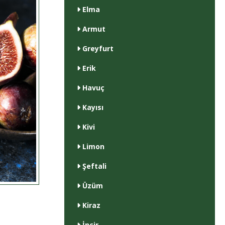
Elma
Armut
Greyfurt
Erik
Havuç
Kayısı
Kivi
Limon
Şeftali
Üzüm
Kiraz
İncir