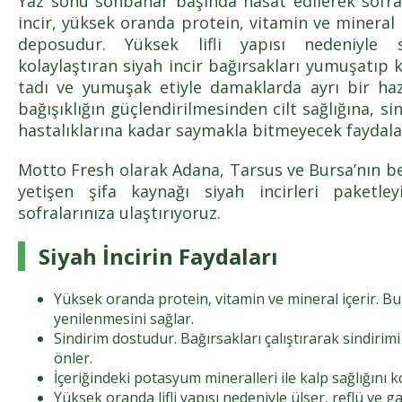
Yaz sonu sonbahar başında hasat edilerek sofra
incir, yüksek oranda protein, vitamin ve mineral i
deposudur. Yüksek lifli yapısı nedeniyle si
kolaylaştıran siyah incir bağırsakları yumuşatıp ka
tadı ve yumuşak etiyle damaklarda ayrı bir haz
bağışıklığın güçlendirilmesinden cilt sağlığına, 
hastalıklarına kadar saymakla bitmeyecek faydala
Motto Fresh olarak Adana, Tarsus ve Bursa’nın be
yetişen şifa kaynağı siyah incirleri paketley
sofralarınıza ulaştırıyoruz.
Siyah İncirin Faydaları
Yüksek oranda protein, vitamin ve mineral içerir. B
yenilenmesini sağlar.
Sindirim dostudur. Bağırsakları çalıştırarak sindirimi 
önler.
İçeriğindeki potasyum mineralleri ile kalp sağlığını k
Yüksek oranda lifli yapısı nedeniyle ülser, reflü ve gas