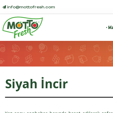
info@
mottofresh
.com
·
K
Siyah İncir