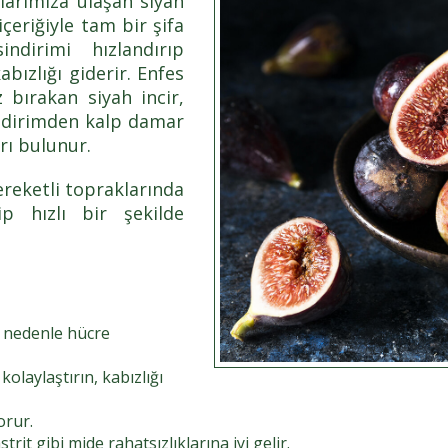
larımıza ulaşan siyah
çeriğiyle tam bir şifa
ndirimi hızlandırıp
bızlığı giderir. Enfes
 bırakan siyah incir,
sindirimden kalp damar
rı bulunur.
reketli topraklarında
ip hızlı bir şekilde
u nedenle hücre
kolaylaştırın, kabızlığı
orur.
trit gibi mide rahatsızlıklarına iyi gelir.