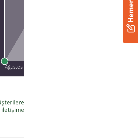
Ağustos
Eylül
Ekim
Kasım
şterilere
iletişime