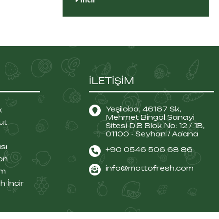
İLETİŞİM
Yeşiloba, 46167 Sk,
k
Mehmet Bingöl Sanayi
ut
Sitesi D:B Blok No: 12 / 1B,
01100 - Seyhan / Adana
sı
+90 0546 506 68 86
on
info@mottofresh.com
üm
h İncir