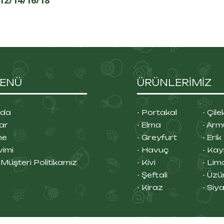
MENÜ
ÜRÜNLERİMİZ
zda
- Portakal
- Çile
lar
- Elma
- Arm
me
- Greyfurt
- Erik
vimi
- Havuç
- Kayı
e Müşteri Politikamız
- Kivi
- Lim
- Şeftali
- Üz
- Kiraz
- Siya