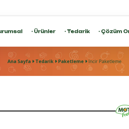
urumsal
·
Ürünler
·
Tedarik
·
Çözüm Or
Ana Sayfa
Tedarik
Paketleme
İncir Paketleme