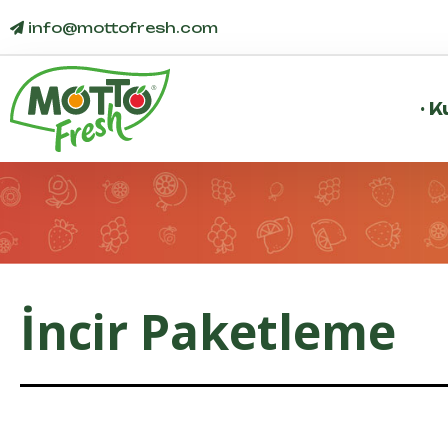
info@
mottofresh
.com
·
K
İncir Paketleme