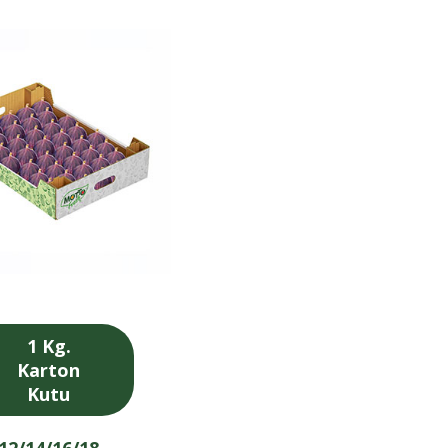
1 Kg.
Karton
Kutu
12/14/16/18